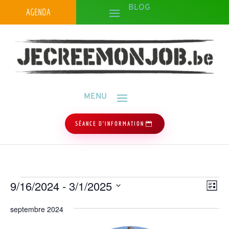
AGENDA
SÉANCE D'INFORMATION
Évènements
Navig
Navi
9/16/2024
 - 
3/1/2025
Liste
de
par
Sélectionnez
vues
consu
septembre 2024
une
Évèn
date.