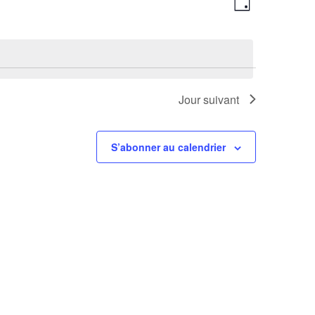
Jour
de
par
vues
consultations
Évènement
Jour suivant
S’abonner au calendrier