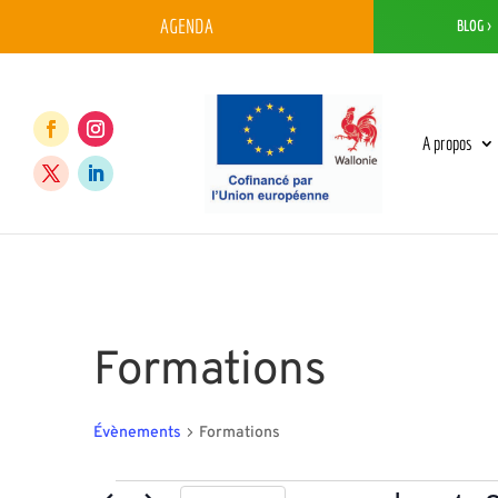
AGENDA
BLOG >
A propos
Formations
Évènements
Formations
Évènements