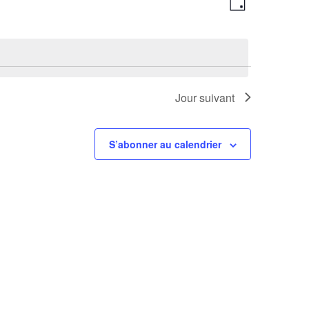
Jour
de
par
vues
consultations
Évènement
Jour suivant
S’abonner au calendrier