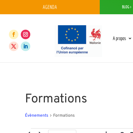
AGENDA
BLOG >
A propos
Formations
Évènements
Formations
Évènements