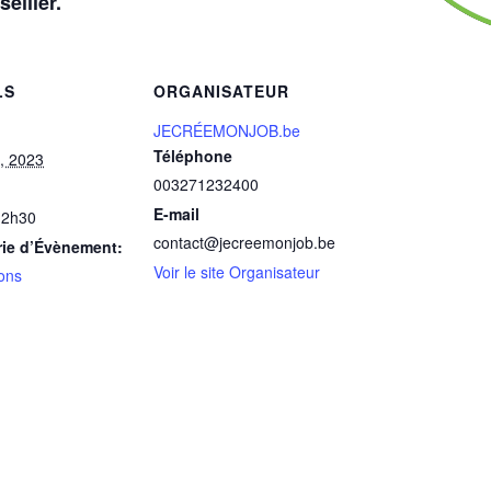
eiller.
LS
ORGANISATEUR
JECRÉEMONJOB.be
Téléphone
, 2023
003271232400
E-mail
12h30
contact@jecreemonjob.be
rie d’Évènement:
Voir le site Organisateur
ons