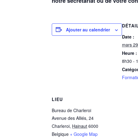
notre secrétariat ou de votre cons
DÉTAI
Ajouter au calendrier
Date :
mars 29
Heure :
8h30 - 
Catégo
Formati
LIEU
Bureau de Charleroi
Avenue des Alliés, 24
Charleroi
,
Hainaut
6000
Belgique
+ Google Map