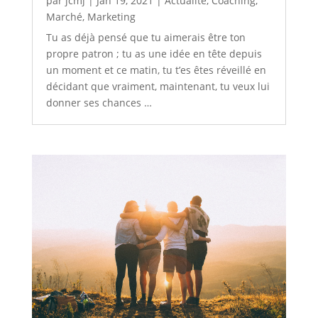
par
jcmj
|
Jan 19, 2021
|
Actualité
,
Coaching
,
Marché
,
Marketing
Tu as déjà pensé que tu aimerais être ton
propre patron ; tu as une idée en tête depuis
un moment et ce matin, tu t’es êtes réveillé en
décidant que vraiment, maintenant, tu veux lui
donner ses chances …