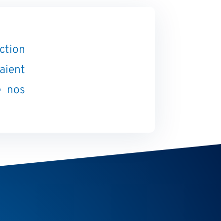
ction
aient
 nos