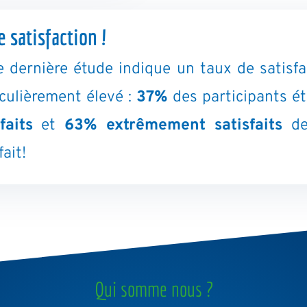
e satisfaction !
e dernière étude indique un taux de satisfa
iculièrement élevé :
37%
des participants ét
faits
et
63% extrêmement satisfaits
de
fait!
Qui somme nous ?