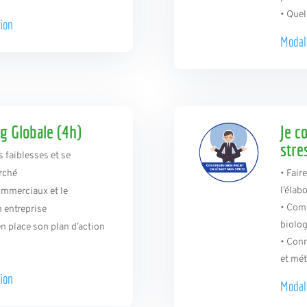
• Quel
ion
Modal
g Globale (4h)
Je c
stre
s faiblesses et se
rché
• Fair
l’élab
ommerciaux et le
• Com
 entreprise
biolog
en place son plan d’action
• Conn
et mét
ion
Modal