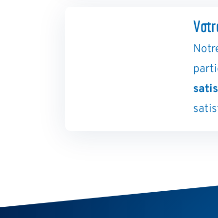
Votr
Notr
part
satis
satis