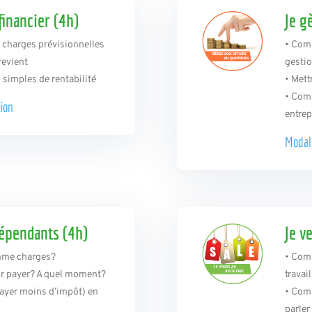
financier (4h)
Je g
t charges prévisionnelles
• Comm
revient
gestio
 simples de rentabilité
• Mett
• Comp
ion
entre
Modal
ndépendants (4h)
Je v
omme charges?
• Comm
oir payer? A quel moment?
travail
ayer moins d’impôt) en
• Comm
parler