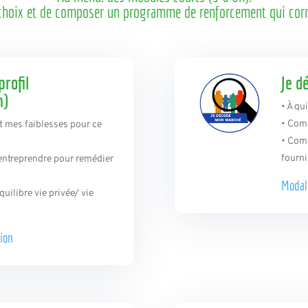
 choix et de composer un programme de renforcement qui cor
rofil
Je d
h)
• À qu
• Com
t mes faiblesses pour ce
• Com
fourn
 entreprendre pour remédier
Modal
ilibre vie privée/ vie
tion