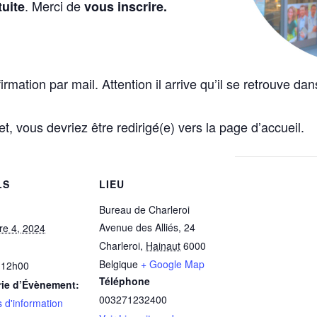
. Merci de
tuite
vous inscrire.
tion par mail. Attention il arrive qu’il se retrouve dans
t, vous devriez être redirigé(e) vers la page d’accueil.
LS
LIEU
Bureau de Charleroi
Avenue des Alliés, 24
e 4, 2024
Charleroi
,
Hainaut
6000
Belgique
+ Google Map
 12h00
Téléphone
rie d’Évènement:
003271232400
 d'information