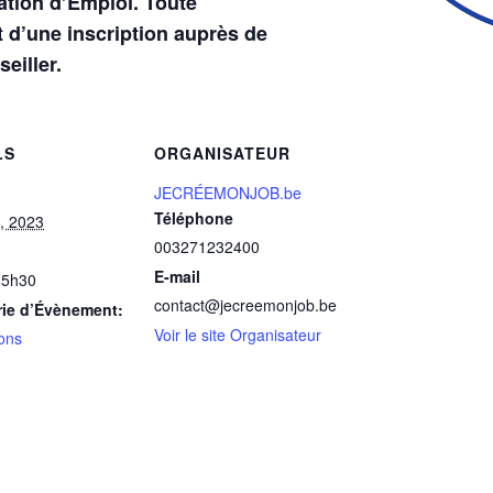
tion d’Emploi. Toute
jet d’une inscription auprès de
eiller.
LS
ORGANISATEUR
JECRÉEMONJOB.be
Téléphone
, 2023
003271232400
E-mail
15h30
contact@jecreemonjob.be
rie d’Évènement:
Voir le site Organisateur
ons