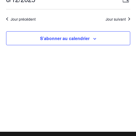
12,
Jour
de
par
Sélectionnez
2025
vues
consu
une
Évèn
Jour précédent
Jour suivant
date.
S’abonner au calendrier