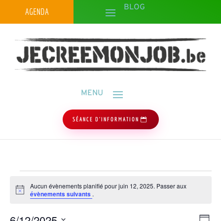
AGENDA
SÉANCE D'INFORMATION
Évènements
Aucun évènements planifié pour juin 12, 2025. Passer aux
for
Notice
évènements suivants
.
juin
Navig
Navi
6/12/2025