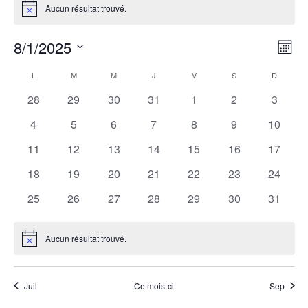
Aucun résultat trouvé.
Notice
Navig
Navi
8/1/2025
Mois
de
par
Sélectionnez
vues
Calendrier
L
LUNDI
M
MARDI
M
MERCREDI
J
JEUDI
V
VENDREDI
S
SAMEDI
D
DIMANC
consu
une
Évèn
de
0
0
0
0
0
0
0
date.
28
29
30
31
1
2
3
Évènements
évènements
évènements
évènements
évènements
évènements
évènements
évènem
0
0
0
0
0
0
0
4
5
6
7
8
9
10
évènements
évènements
évènements
évènements
évènements
évènements
évènem
0
0
0
0
0
0
0
11
12
13
14
15
16
17
évènements
évènements
évènements
évènements
évènements
évènements
évènem
0
0
0
0
0
0
0
18
19
20
21
22
23
24
évènements
évènements
évènements
évènements
évènements
évènements
évènem
0
0
0
0
0
0
0
25
26
27
28
29
30
31
évènements
évènements
évènements
évènements
évènements
évènements
évènem
Aucun résultat trouvé.
Notice
Juil
Ce mois-ci
Sep