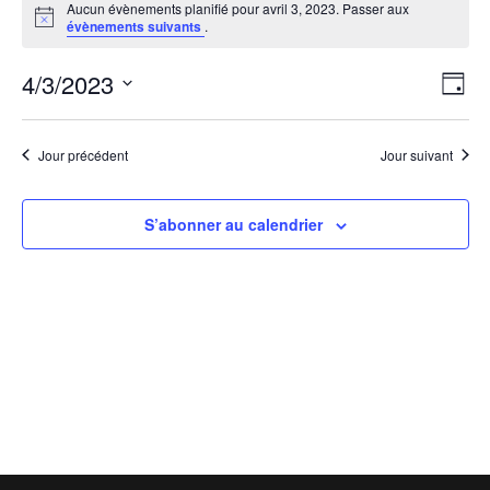
Aucun évènements planifié pour avril 3, 2023. Passer aux
for
Notice
évènements suivants
.
avril
3,
Navig
Navi
4/3/2023
Jour
2023
de
par
Sélectionnez
vues
consu
une
Évèn
Jour précédent
Jour suivant
date.
S’abonner au calendrier