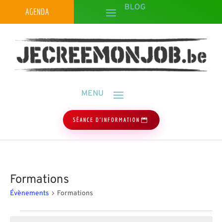
AGENDA
SÉANCE D'INFORMATION
Formations
Évènements
Formations
Évènements