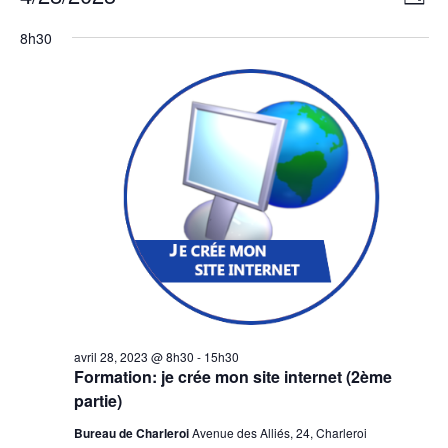
Jour
de
for
par
Sélectionnez
vues
avril
8h30
consu
une
Évèn
28,
date.
2023
avril 28, 2023 @ 8h30
-
15h30
Formation: je crée mon site internet (2ème
partie)
Bureau de Charleroi
Avenue des Alliés, 24, Charleroi