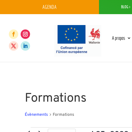
AGENDA
BLOG >
A propos
Formations
Évènements
Formations
Évènements