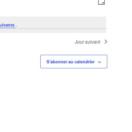
Jour
de
par
vues
consultations
Évènement
uivants
.
Jour suivant
S’abonner au calendrier