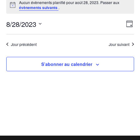
Aucun évènements planifié pour août 28, 2023. Passer aux
for
Notice
évènements suivants
.
août
28,
Navig
Navi
8/28/2023
Jour
2023
de
par
Sélectionnez
vues
consu
une
Évèn
Jour précédent
Jour suivant
date.
S’abonner au calendrier