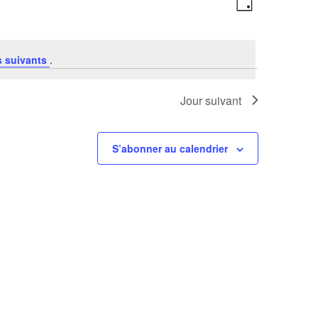
Jour
de
par
vues
consultations
Évènement
 suivants
.
Jour suivant
S’abonner au calendrier