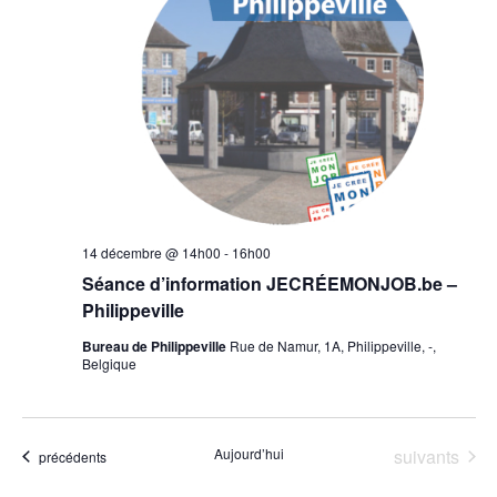
14 décembre @ 14h00
-
16h00
Séance d’information JECRÉEMONJOB.be –
Philippeville
Bureau de Philippeville
Rue de Namur, 1A, Philippeville, -,
Belgique
Évènements
Aujourd’hui
suivants
Évènements
précédents