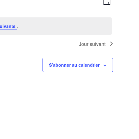
Jour
de
par
vues
consultations
Évènement
uivants
.
Jour suivant
S’abonner au calendrier