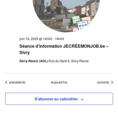
juin 16, 2025 @ 14h00
-
16h00
Séance d’information JECRÉEMONJOB.be –
Sivry
Sivry-Rance (ADL)
Rue du Gard 6, Sivry-Rance
Évènements
Évènements
précédents
Aujourd’hui
suivants
S’abonner au calendrier