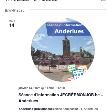
Liste
de
par
Sélectionnez
vues
consu
janvier 2025
une
Évèn
date.
MAR
14
janvier 14, 2025 @ 14h00
-
16h00
Séance d’information JECRÉEMONJOB.be –
Anderlues
Anderlues (Bibliothèque)
place paul pastur 21, Anderlues,