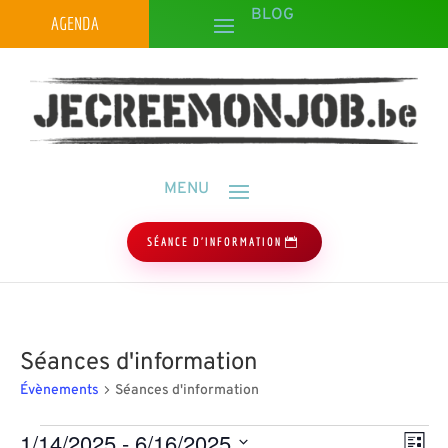
AGENDA
SÉANCE D'INFORMATION
Séances d'information
Évènements
Séances d'information
Évènements
Navig
Navi
1/14/2025
 - 
6/16/2025