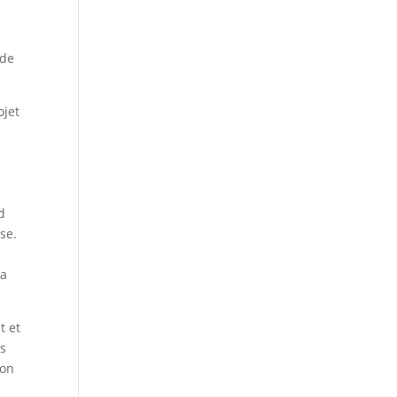
 de
ojet
d
se.
 a
t et
es
ton