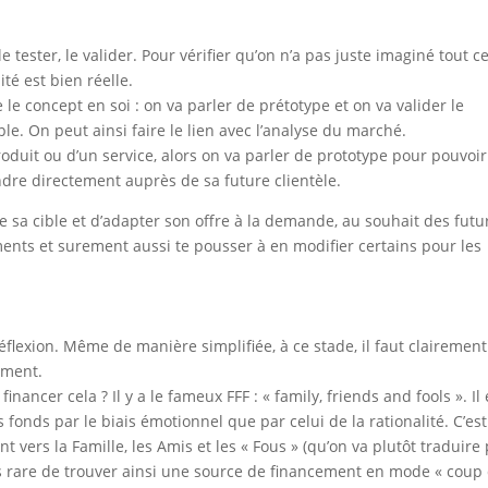
le tester, le valider. Pour vérifier qu’on n’a pas juste imaginé tout c
té est bien réelle.
 le concept en soi : on va parler de prétotype et on va valider le
e. On peut ainsi faire le lien avec l’analyse du marché.
produit ou d’un service, alors on va parler de prototype pour pouvoir
ndre directement auprès de sa future clientèle.
e sa cible et d’adapter son offre à la demande, au souhait des futu
nts et surement aussi te pousser à en modifier certains pour les
éflexion. Même de manière simplifiée, à ce stade, il faut clairement
ement.
ancer cela ? Il y a le fameux FFF : « family, friends and fools ». Il 
 fonds par le biais émotionnel que par celui de la rationalité. C’est
 vers la Famille, les Amis et les « Fous » (qu’on va plutôt traduire
 pas rare de trouver ainsi une source de financement en mode « coup