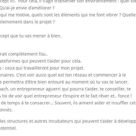
cept ici. Pour cela, il s’agit d’observer son environnement : quel so
u’ai-je envie d’améliorer ?
e qui me motive, quels sont les éléments qui me font vibrer ? Quelle
 pleinement dans le projet ?
oncept que tu vas mener à bien.
rait complètement fou..
plateformes qui peuvent t’aider pour cela.
s : ceux qui travailleront pour mon projet.
tenaires. C’est voir aussi quel est ton réseau et commencer à le
 te permettra d’être bien entouré au moment où tu vas te lancer.
oach, un entrepreneur aguerri qui pourra t’aider, te conseiller, te
oi de voir quel entrepreneur t’inspire et te fait rêver et.. fonce !
u de temps à te consacrer… Souvent, ils aiment aider et insuffler cet
ionnés.
r les structures et autres incubateurs qui peuvent t’aider à dévelop
otentiel.