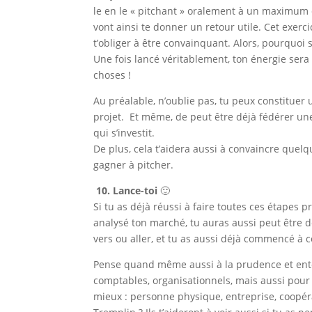
le en le « pitchant » oralement à un maximum 
vont ainsi te donner un retour utile. Cet exerci
t’obliger à être convainquant. Alors, pourquoi 
Une fois lancé véritablement, ton énergie sera 
choses !
Au préalable, n’oublie pas, tu peux constitue
projet. Et même, de peut être déjà fédérer 
qui s’investit.
De plus, cela t’aidera aussi à convaincre quelq
gagner à pitcher.
10. Lance-toi
🙂
Si tu as déjà réussi à faire toutes ces étapes p
analysé ton marché, tu auras aussi peut être 
vers ou aller, et tu as aussi déjà commencé à 
Pense quand même aussi à la prudence et entour
comptables, organisationnels, mais aussi pour 
mieux : personne physique, entreprise, coopéra