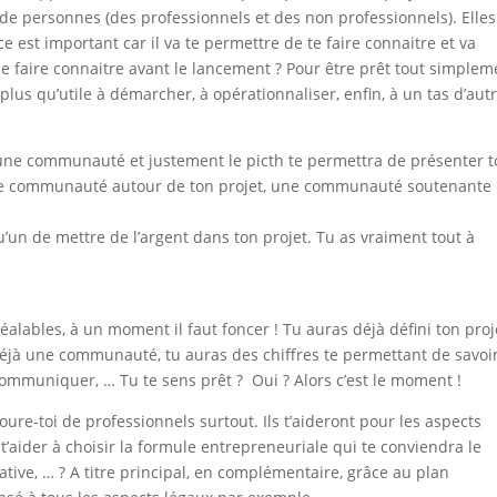
de personnes (des professionnels et des non professionnels). Elles
ce est important car il va te permettre de te faire connaitre et va
se faire connaitre avant le lancement ? Pour être prêt tout simplem
plus qu’utile à démarcher, à opérationnaliser, enfin, à un tas d’aut
r une communauté et justement le picth te permettra de présenter 
une communauté autour de ton projet, une communauté soutenante 
u’un de mettre de l’argent dans ton projet. Tu as vraiment tout à
réalables, à un moment il faut foncer ! Tu auras déjà défini ton proj
déjà une communauté, tu auras des chiffres te permettant de savoi
communiquer, … Tu te sens prêt ? Oui ? Alors c’est le moment !
e-toi de professionnels surtout. Ils t’aideront pour les aspects
t’aider à choisir la formule entrepreneuriale qui te conviendra le
tive, … ? A titre principal, en complémentaire, grâce au plan