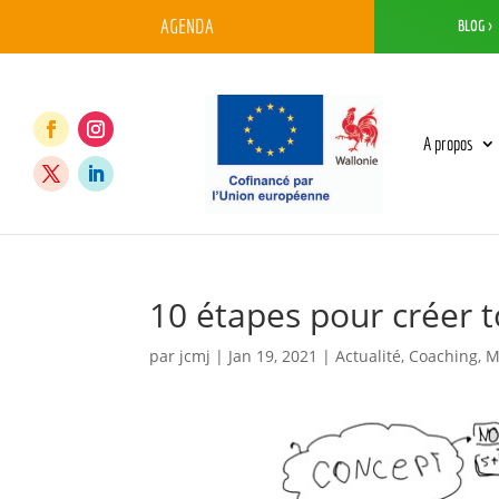
AGENDA
BLOG >
A propos
10 étapes pour créer t
par
jcmj
|
Jan 19, 2021
|
Actualité
,
Coaching
,
M