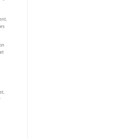
ent.
res
ton
et
et,
r