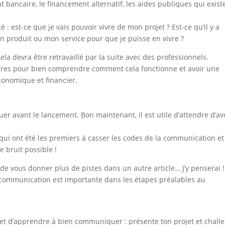
 bancaire, le financement alternatif, les aides publiques qui exist
té : est-ce que je vais pouvoir vivre de mon projet ? Est-ce qu’il y a
 produit ou mon service pour que je puisse en vivre ?
cela devra être retravaillé par la suite avec des professionnels.
hiffres pour bien comprendre comment cela fonctionne et avoir une
conomique et financier.
 avant le lancement. Bon maintenant, il est utile d’attendre d’av
qui ont été les premiers à casser les codes de la communication e
 bruit possible !
le de vous donner plus de pistes dans un autre article… J’y penserai !
 la communication est importante dans les étapes préalables au
e et d’apprendre à bien communiquer : présente ton projet et chall