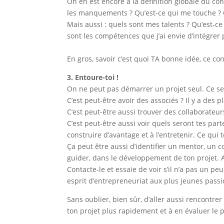
On en est encore à la définition globale du con
les manquements ? Qu’est-ce qui me touche ? Q
Mais aussi : quels sont mes talents ? Qu’est-c
sont les compétences que j’ai envie d’intégrer
En gros, savoir c’est quoi TA bonne idée, ce c
3. Entoure-toi !
On ne peut pas démarrer un projet seul. Ce se
C’est peut-être avoir des associés ? Il y a des 
C’est peut-être aussi trouver des collaborateur
C’est peut-être aussi voir quels seront tes par
construire d’avantage et à l’entretenir. Ce qui
Ça peut être aussi d’identifier un mentor, un c
guider, dans le développement de ton projet. A t
Contacte-le et essaie de voir s’il n’a pas un pe
esprit d’entrepreneuriat aux plus jeunes pass
Sans oublier, bien sûr, d’aller aussi rencontre
ton projet plus rapidement et à en évaluer le p