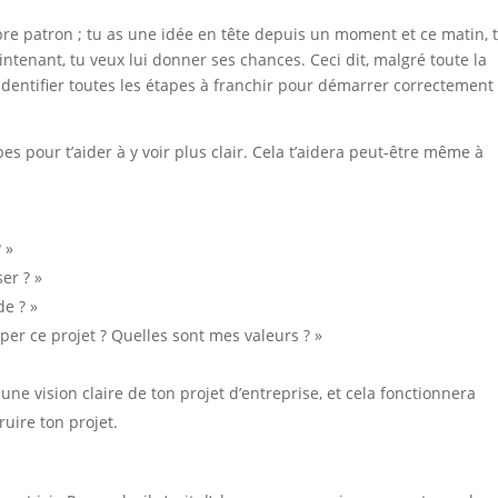
pre patron ; tu as une idée en tête depuis un moment et ce matin, 
intenant, tu veux lui donner ses chances. Ceci dit, malgré toute la
identifier toutes les étapes à franchir pour démarrer correctement
s pour t’aider à y voir plus clair. Cela t’aidera peut-être même à
 »
er ? »
e ? »
er ce projet ? Quelles sont mes valeurs ? »
ne vision claire de ton projet d’entreprise, et cela fonctionnera
uire ton projet.