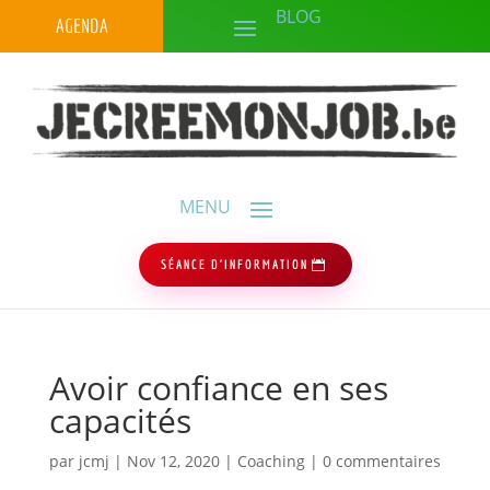
AGENDA
SÉANCE D'INFORMATION
Avoir confiance en ses
capacités
par
jcmj
|
Nov 12, 2020
|
Coaching
|
0 commentaires