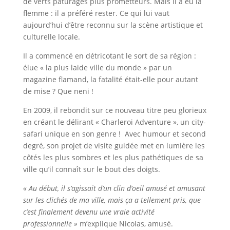
de verts pâturages plus prometteurs. Mais il a eu la
flemme : il a préféré rester. Ce qui lui vaut
aujourd’hui d’être reconnu sur la scène artistique et
culturelle locale.
Il a commencé en détricotant le sort de sa région :
élue « la plus laide ville du monde » par un
magazine flamand, la fatalité était-elle pour autant
de mise ? Que neni !
En 2009, il rebondit sur ce nouveau titre peu glorieux
en créant le délirant « Charleroi Adventure », un city-
safari unique en son genre ! Avec humour et second
degré, son projet de visite guidée met en lumière les
côtés les plus sombres et les plus pathétiques de sa
ville qu’il connaît sur le bout des doigts.
« Au début, il s’agissait d’un clin d’oeil amusé et amusant
sur les clichés de ma ville, mais ça a tellement pris, que
c’est finalement devenu une vraie activité
professionnelle »
m’explique Nicolas, amusé.